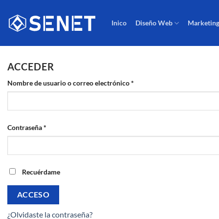
Saltar
al
Inico
Diseño Web
Marketing
contenido
ACCEDER
Obligatorio
Nombre de usuario o correo electrónico
*
Obligatorio
Contraseña
*
Recuérdame
ACCESO
¿Olvidaste la contraseña?