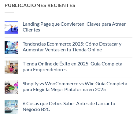
PUBLICACIONES RECIENTES
Landing Page que Convierten: Claves para Atraer
Clientes
No
hay
Tendencias Ecommerce 2025: Cómo Destacar y
comentarios
en
Aumentar Ventas en tu Tienda Online
Landing
Page
No
que
hay
Tienda Online de Éxito en 2025: Guía Completa
Convierten:
comentarios
Claves
en
para Emprendedores
para
Tendencias
Atraer
Ecommerce
No
Clientes
2025:
hay
Shopify vs WooCommerce vs Wix: Guía Completa
Cómo
comentarios
Destacar
en
para Elegir la Mejor Plataforma en 2025
y
Tienda
Aumentar
Online
No
Ventas
de
hay
6 Cosas que Debes Saber Antes de Lanzar tu
en
Éxito
comentarios
tu
en
en
Negocio B2C
Tienda
2025:
Shopify
Online
Guía
vs
No
Completa
WooCommerce
hay
para
vs
comentarios
Emprendedores
Wix:
en
Guía
6
Completa
Cosas