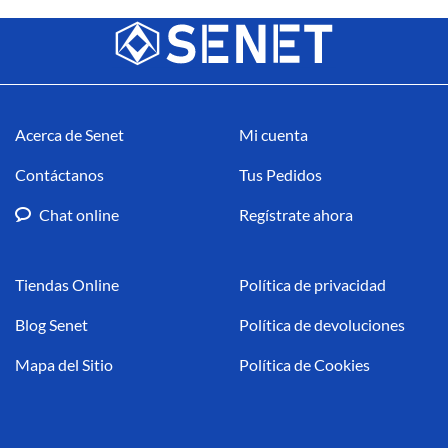
para
que
Elegir
Debes
la
Saber
Mejor
Antes
Plataforma
de
en
Lanzar
2025
tu
Negocio
B2C
Acerca de Senet
Mi cuenta
Contáctanos
Tus Pedidos
Chat online
Regístrate ahora
Tiendas Online
Política de privacidad
Blog Senet
Política de devoluciones
Mapa del Sitio
Política de Cookies