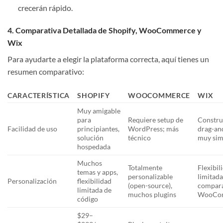
crecerán rápido.
4. Comparativa Detallada de Shopify, WooCommerce y
Wix
Para ayudarte a elegir la plataforma correcta, aquí tienes un
resumen comparativo:
CARACTERÍSTICA
SHOPIFY
WOOCOMMERCE
WIX
Muy amigable
para
Requiere setup de
Constru
Facilidad de uso
principiantes,
WordPress; más
drag-an
solución
técnico
muy sim
hospedada
Muchos
Totalmente
Flexibil
temas y apps,
personalizable
limitad
Personalización
flexibilidad
(open-source),
compar
limitada de
muchos plugins
WooCo
código
$29–