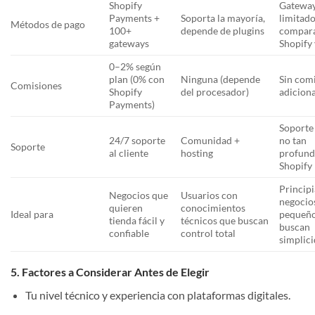
Shopify
Gatewa
Payments +
Soporta la mayoría,
limitad
Métodos de pago
100+
depende de plugins
compar
gateways
Shopify
0–2% según
plan (0% con
Ninguna (depende
Sin com
Comisiones
Shopify
del procesador)
adicion
Payments)
Soporte
24/7 soporte
Comunidad +
no tan
Soporte
al cliente
hosting
profun
Shopify
Principi
Negocios que
Usuarios con
negocio
quieren
conocimientos
Ideal para
pequeño
tienda fácil y
técnicos que buscan
buscan
confiable
control total
simplic
5. Factores a Considerar Antes de Elegir
Tu nivel técnico y experiencia con plataformas digitales.