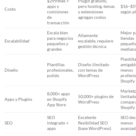
$299/mes +
Plugin gratuito,
apps y
pero hosting, temas
$16–$5
Costo
comisiones
y extensiones
según p
de
agregan costos
transacción
Escala bien
Mejor p
Altamente
para negocios
tiendas
Escalabilidad
escalable, requiere
pequeños y
pequeña
gestión técnica
grandes
median
Plantill
Plantillas
Diseño ilimitado
amigabl
Diseño
profesionales,
con temas de
menos
pulido
WordPress
profesi
Shopify
Marketp
8,000+ apps
50,000+ plugins de
limitad
Apps y Plugins
en Shopify
WordPress
compar
App Store
Shopify
SEO
Excelente
SEO dec
SEO
integrado +
flexibilidad SEO
menos
apps
(base WordPress)
avanzad