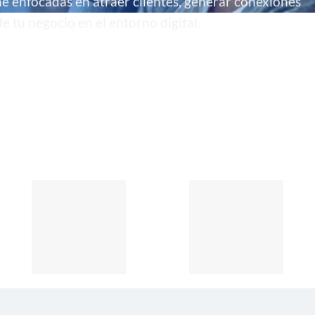
ne enfocadas en atraer clientes, generar conexiones
e tu negocio en el entorno digital.