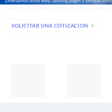
Diseñamos sitios web, landing pages y tiendas onli
reales con tu audiencia y potenciar el crecimiento d
SOLICITAR UNA COTIZACION